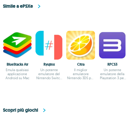
Simile a ePSXe
BlueStacks Air
Ryujinx
Citra
RPCS3
Emula qualsiasi
Un potente
Il miglior
Un potente
applicazione
emulatore del
emulatore
emulatore della
Android su Mac
Nintendo Switch
Nintendo 3DS per
Playstation 3 per
per Mac
Mac
Mac
Scopri più giochi