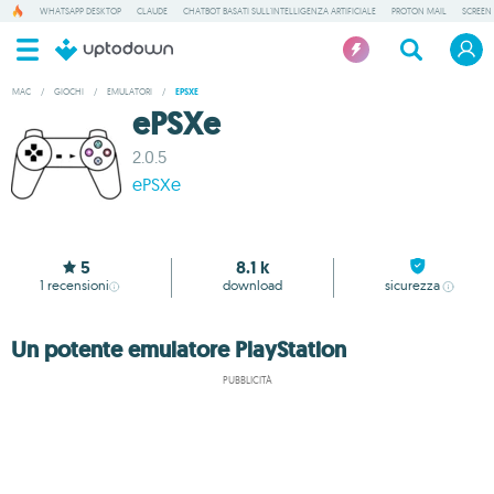
WHATSAPP DESKTOP
CLAUDE
CHATBOT BASATI SULL'INTELLIGENZA ARTIFICIALE
PROTON MAIL
SCREEN
MAC
/
GIOCHI
/
EMULATORI
/
EPSXE
ePSXe
2.0.5
ePSXe
5
8.1 k
1
recensioni
download
sicurezza
Un potente emulatore PlayStation
PUBBLICITÀ