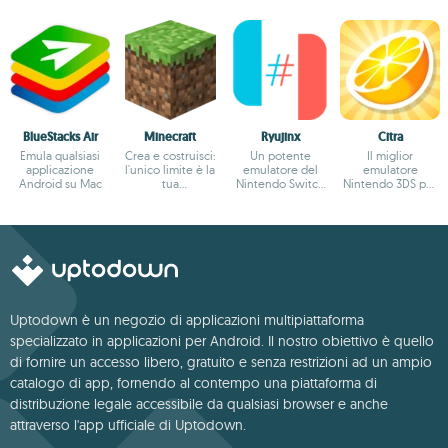
BlueStacks Air
Minecraft
Ryujinx
Citra
Emula qualsiasi
Crea e costruisci:
Un potente
Il miglior
applicazione
l'unico limite è la
emulatore del
emulatore
Android su Mac
tua
Nintendo Switch
Nintendo 3DS per
immaginazione.
per Mac
Mac
Uptodown è un negozio di applicazioni multipiattaforma
specializzato in applicazioni per Android. Il nostro obiettivo è quello
di fornire un accesso libero, gratuito e senza restrizioni ad un ampio
catalogo di app, fornendo al contempo una piattaforma di
distribuzione legale accessibile da qualsiasi browser e anche
attraverso l'app ufficiale di Uptodown.