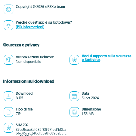
Copyright © 2026 ePSXe team
Perché quest’app è su Uptodown?
(Più informazioni)
Sicurezza e privacy
Vedi il rapporto sulla sicurezza
Autorizzazioni richieste
e l'antivirus
Non disponibile
Informazioni sul download
Download
Data
8.115
31 ott 2024
Tipo di file
Dimensione
ZIP
1.36 MB
SHA256
37cc9caa3af039f81f971edfb0ba
66c457a5246d1c5a81c89626c1c